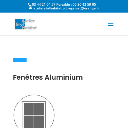
03 44 21 04 57 Portable : 06 30 42 59 05
atelierstylhabitat.votreprojet@orange.fr
Fenêtres Aluminium