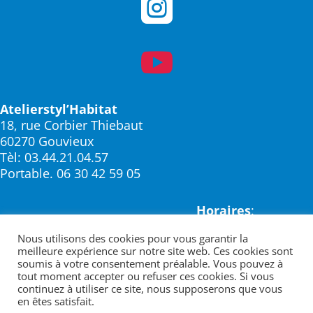


Atelierstyl’Habitat
18, rue Corbier Thiebaut
60270 Gouvieux
Tèl: 03.44.21.04.57
Portable. 06 30 42 59 05
Horaires
:
Du lundi au vendredi:
Nous utilisons des cookies pour vous garantir la
9h – 18h
meilleure expérience sur notre site web. Ces cookies sont
samedi:
soumis à votre consentement préalable. Vous pouvez à
SUR RENDEZ-VOUS
tout moment accepter ou refuser ces cookies. Si vous
continuez à utiliser ce site, nous supposerons que vous
en êtes satisfait.