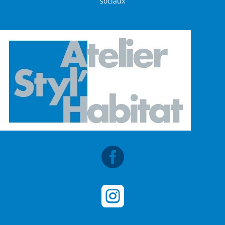
sociaux

